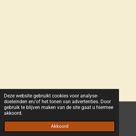
Deze website gebruikt cookies voor analyse-
doeleinden en/of het tonen van advertenties. Door
gebruik te blijven maken van de site gaat u hiermee
© 2026 - Aella Healing. Alle rechten
akkoord.
voorbehouden
Algemene
voorwaarden
Privacy beleid
Akkoord
Powered by
JouwWeb