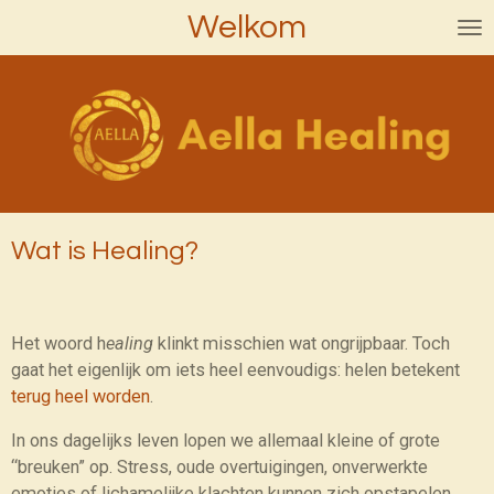
Welkom
Ga
direct
naar
de
hoofdinhoud
Wat is Healing?
Het woord h
ealing
klinkt misschien wat ongrijpbaar. Toch
gaat het eigenlijk om iets heel eenvoudigs: helen betekent
terug heel worden
.
In ons dagelijks leven lopen we allemaal kleine of grote
“breuken” op. Stress, oude overtuigingen, onverwerkte
emoties of lichamelijke klachten kunnen zich opstapelen.