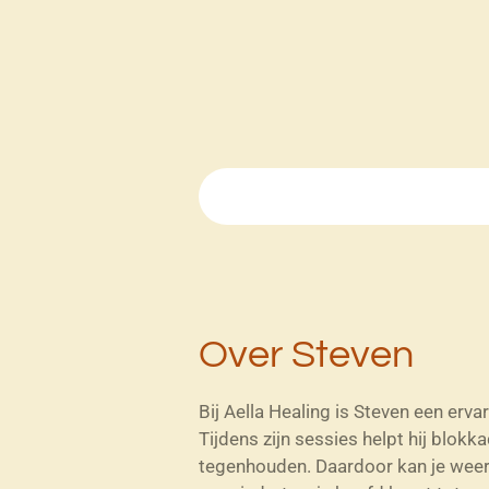
Ga
direct
naar
de
hoofdinhoud
Over Steven
Bij Aella Healing is Steven een erva
Tijdens zijn sessies helpt hij blokk
tegenhouden. Daardoor kan je weer 