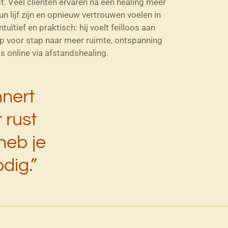
t. Veel cliënten ervaren na een healing meer
hun lijf zijn en opnieuw vertrouwen voelen in
tuïtief en praktisch: hij voelt feilloos aan
tap voor stap naar meer ruimte, ontspanning
ls online via afstandshealing.
nnert
 rust
heb je
dig.”