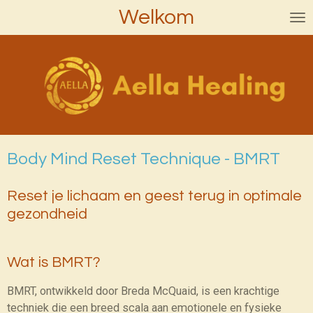
Welkom
Ga
direct
naar
de
hoofdinhoud
Body Mind Reset Technique - BMRT
Reset je lichaam en geest terug in optimale
gezondheid
Wat is BMRT?
BMRT, ontwikkeld door Breda McQuaid, is een krachtige
techniek die een breed scala aan emotionele en fysieke